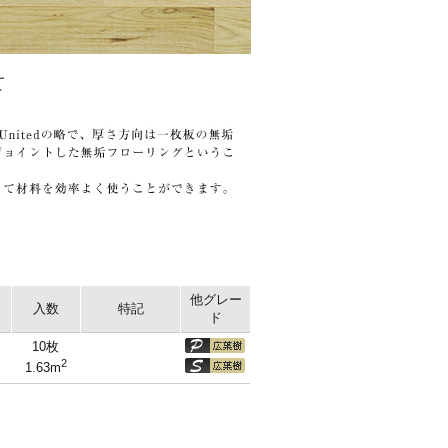
他グレー
入数
特記
ド
10枚
2
1.63m