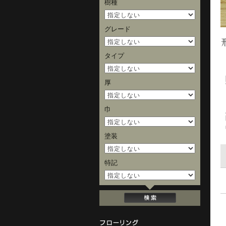
樹種
グレード
タイプ
厚
巾
塗装
特記