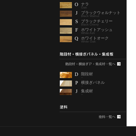
O
ナラ
Oak
J
ブラックウォルナット
Black Walnut
S
ブラックチェリー
Black Cherry
F
ホワイトアッシュ
White Ash
Q
ホワイトオーク
White Oak
D
階段材
--
P
横接ぎパネル
--
J
集成材
--