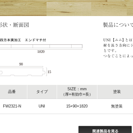
SIZE：mm
品番
タイプ
塗装
（厚×有効巾×長）
FW2321-N
UNI
15×90×1820
無塗装