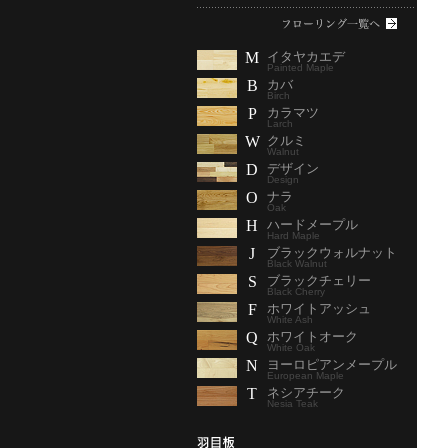
M
イタヤカエデ
Painted Maple
B
カバ
Birch
P
カラマツ
Larch
W
クルミ
Walnut
D
デザイン
Design
O
ナラ
Oak
H
ハードメープル
Hard Maple
J
ブラックウォルナット
Black Walnut
S
ブラックチェリー
Black Cherry
F
ホワイトアッシュ
White Ash
Q
ホワイトオーク
White Oak
N
ヨーロピアンメープル
European Maple
T
ネシアチーク
Nesia Teak