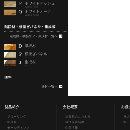
F
ホワイトアッシュ
White Ash
Q
ホワイトオーク
White Oak
D
階段材
--
P
横接ぎパネル
--
J
集成材
--
フローリング
旭貿易のこだわり
無垢
羽目板
環境保護活動
施工
モールディング
企業情報