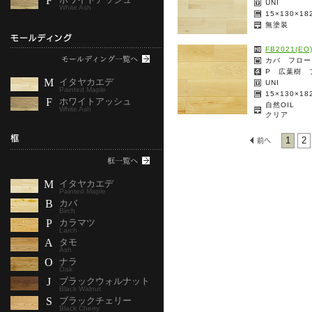
F
UNI
White Ash
15×130×1
無塗装
FB2021(EO)
カバ フロー
P 広葉樹 
M
イタヤカエデ
UNI
Painted Maple
15×130×1
F
ホワイトアッシュ
自然OIL
White Ash
クリア
1
2
M
イタヤカエデ
Painted Maple
B
カバ
Birch
P
カラマツ
Larch
A
タモ
Ash
O
ナラ
Oak
J
ブラックウォルナット
Black Walnut
S
ブラックチェリー
Black Cherry