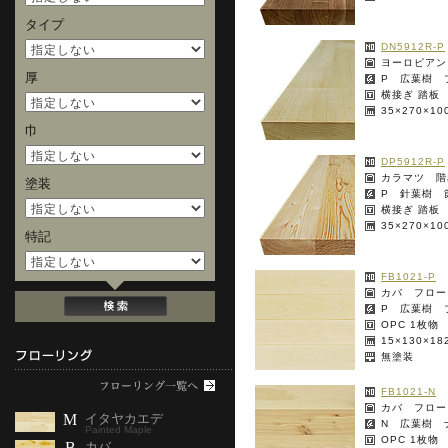
タイプ
DN5912R-P
ヨーロピアン
厚
P 広葉樹 
横接ぎ 踏板
35×270×1
巾
DP5912R-P
カラマツ 階
塗装
P 針葉樹 
横接ぎ 踏板
35×270×1
特記
FB1021-P
カバ フロー
P 広葉樹 
OPC 1枚物
15×130×1
無塗装
FB1021-N
カバ フロー
M
イタヤカエデ
N 広葉樹 
Painted Maple
OPC 1枚物
B
カバ