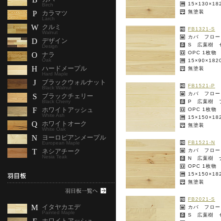
15×130×1
Birch
無塗装
P
カラマツ
Larch
W
クルミ
FB1321-S
Walnut
カバ フロー
D
デザイン
S 広葉樹 
Design
OPC 1枚物
O
ナラ
Oak
15×90×18
H
ハードメープル
無塗装
Hard Maple
J
ブラックウォルナット
FB1521-P
Black Walnut
カバ フロー
S
ブラックチェリー
Black Cherry
P 広葉樹 
F
ホワイトアッシュ
OPC 1枚物
White Ash
15×150×1
Q
ホワイトオーク
無塗装
White Oak
N
ヨーロピアンメープル
FB1521-N
European Maple
T
ネシアチーク
カバ フロー
Nesia Teak
N 広葉樹 
OPC 1枚物
15×150×1
無塗装
FB2021-S
M
イタヤカエデ
カバ フロー
Painted Maple
S 広葉樹 
ホワイトアッシュ