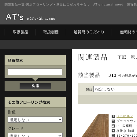
関連製品一覧-無垢フローリング・無垢にこだわりをもつ AT's natural wood 旭貿
313
件の製品が
製品
樹種
DJ5910-P
ブラックウォ
P 広葉樹 
グレード
横接ぎ 踏板
35×270×1