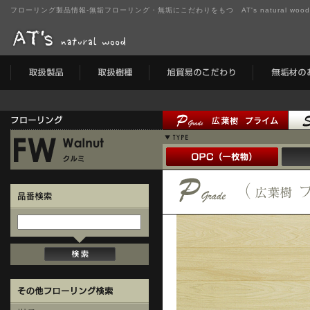
フローリング製品情報-無垢フローリング・無垢にこだわりをもつ AT's natural wo