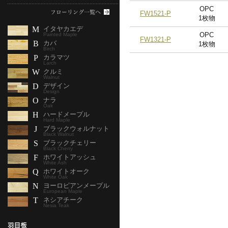
OPC
FW1521-P
1枚物
M
イタヤカエデ
OPC
Painted Maple
FW1321-P
B
カバ
1枚物
Birch
P
カラマツ
Larch
W
クルミ
Walnut
D
デザイン
Design
O
ナラ
Oak
H
ハードメープル
Hard Maple
J
ブラックウォルナット
Black Walnut
S
ブラックチェリー
Black Cherry
F
ホワイトアッシュ
White Ash
Q
ホワイトオーク
White Oak
N
ヨーロピアンメープル
European Maple
T
ネシアチーク
Nesia Teak