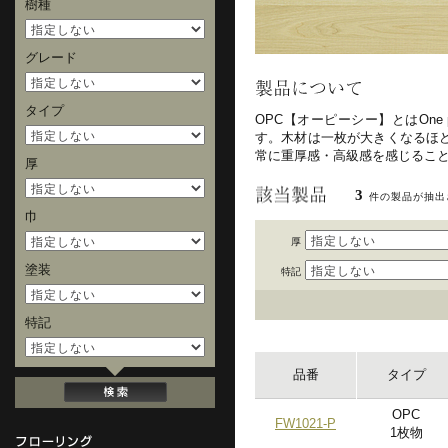
樹種
グレード
タイプ
OPC【オーピーシー】とはOn
す。木材は一枚が大きくなるほ
常に重厚感・高級感を感じるこ
厚
3
件の製品が抽出
巾
厚
塗装
特記
特記
品番
タイプ
OPC
FW1021-P
1枚物