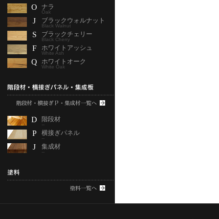
O
ナラ
Oak
J
ブラックウォルナット
Black Walnut
S
ブラックチェリー
Black Cherry
F
ホワイトアッシュ
White Ash
Q
ホワイトオーク
White Oak
D
階段材
--
P
横接ぎパネル
--
J
集成材
--