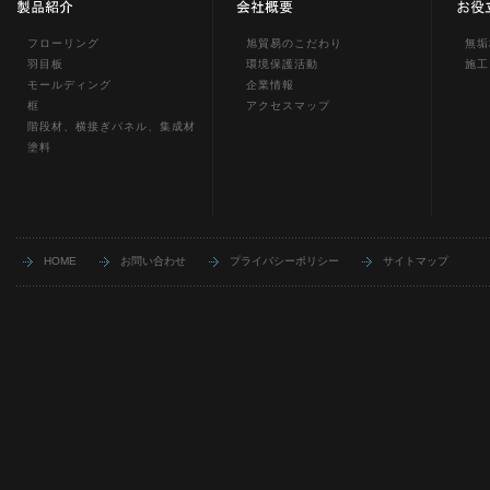
フローリング
旭貿易のこだわり
無垢
羽目板
環境保護活動
施工
モールディング
企業情報
框
アクセスマップ
階段材、横接ぎパネル、集成材
塗料
HOME
お問い合わせ
プライバシーポリシー
サイトマップ