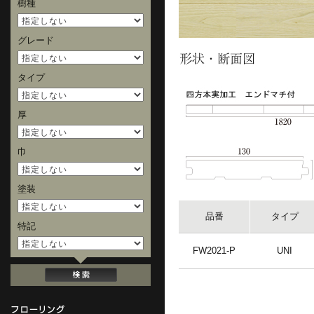
樹種
グレード
タイプ
厚
巾
塗装
品番
タイプ
特記
FW2021-P
UNI