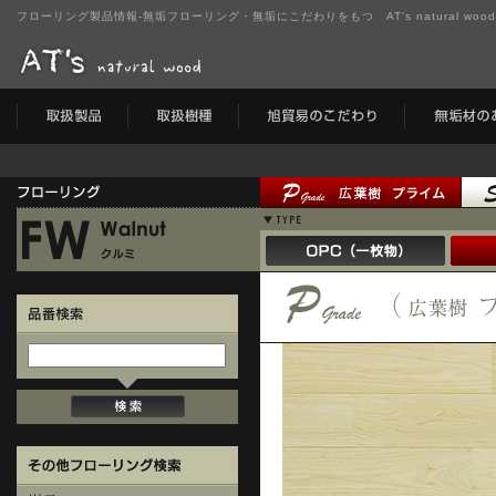
フローリング製品情報-無垢フローリング・無垢にこだわりをもつ AT's natural wo