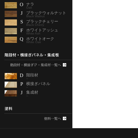
O
ナラ
Oak
J
ブラックウォルナット
Black Walnut
S
ブラックチェリー
Black Cherry
F
ホワイトアッシュ
White Ash
Q
ホワイトオーク
White Oak
D
階段材
--
P
横接ぎパネル
--
J
集成材
--