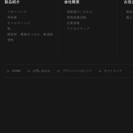
フローリング
旭貿易のこだわり
無垢
羽目板
環境保護活動
施工
モールディング
企業情報
框
アクセスマップ
階段材、横接ぎパネル、集成材
塗料
HOME
お問い合わせ
プライバシーポリシー
サイトマップ