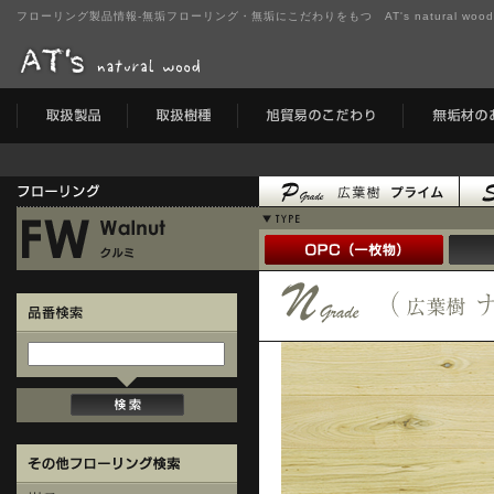
フローリング製品情報-無垢フローリング・無垢にこだわりをもつ AT's natural wo