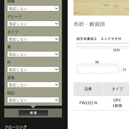
樹種
グレード
タイプ
厚
巾
塗装
品番
タイプ
特記
OPC
FW1321-N
1枚物