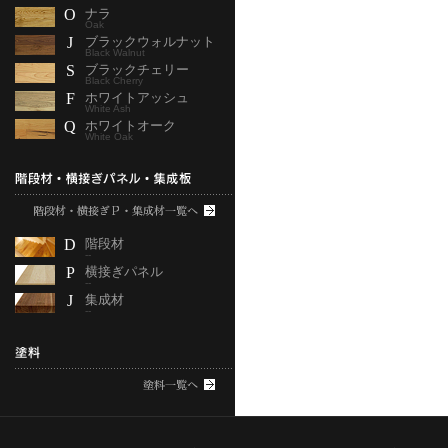
O
ナラ
Oak
J
ブラックウォルナット
Black Walnut
S
ブラックチェリー
Black Cherry
F
ホワイトアッシュ
White Ash
Q
ホワイトオーク
White Oak
D
階段材
--
P
横接ぎパネル
--
J
集成材
--