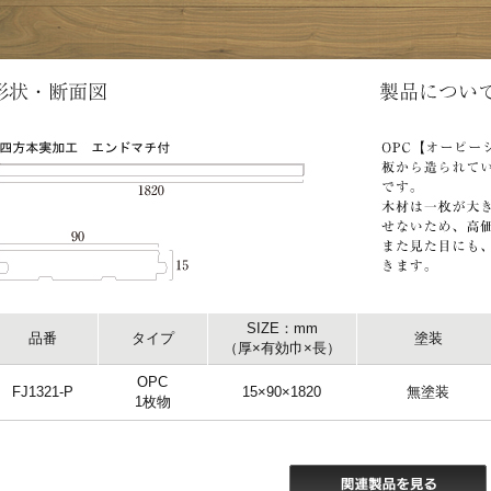
SIZE：mm
品番
タイプ
塗装
（厚×有効巾×長）
OPC
FJ1321-P
15×90×1820
無塗装
1枚物