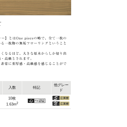
他グレー
入数
特記
ド
10枚
2
1.63m