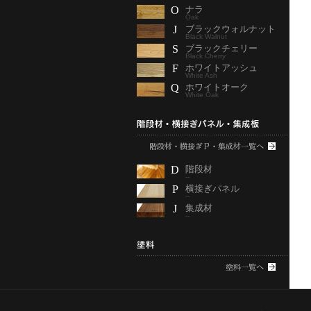
O
ナラ
Oak
J
ブラックウォルナット
Black Walnut
S
ブラックチェリー
Black Cherry
F
ホワイトアッシュ
White Ash
Q
ホワイトオーク
White Oak
D
階段材
--
P
横接ぎパネル
--
J
集成材
--