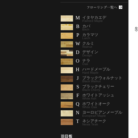
M
イタヤカエデ
Painted Maple
B
カバ
Birch
P
カラマツ
Larch
W
クルミ
Walnut
D
デザイン
Design
O
ナラ
Oak
H
ハードメープル
Hard Maple
J
ブラックウォルナット
Black Walnut
S
ブラックチェリー
Black Cherry
F
ホワイトアッシュ
White Ash
Q
ホワイトオーク
White Oak
N
ヨーロピアンメープル
European Maple
T
ネシアチーク
Nesia Teak