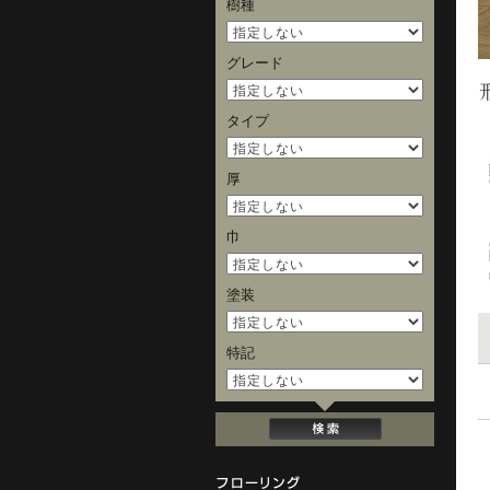
樹種
グレード
タイプ
厚
巾
塗装
特記