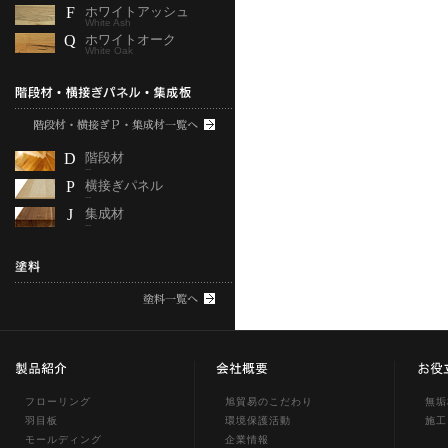
F
ホワイトアッシュ
White Ash
Q
ホワイトオーク
White Oak
D
階段材
--
P
横接ぎパネル
--
J
集成材
--
フローリング
旭貿易のこだわり
無垢
羽目板
環境保護活動
施工
モールディング
企業情報