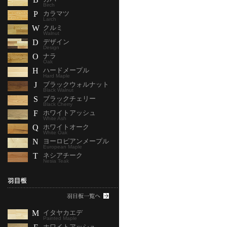
Birch
P
カラマツ
Larch
W
クルミ
Walnut
D
デザイン
Design
O
ナラ
Oak
H
ハードメープル
Hard Maple
J
ブラックウォルナット
Black Walnut
S
ブラックチェリー
Black Cherry
F
ホワイトアッシュ
White Ash
Q
ホワイトオーク
White Oak
N
ヨーロピアンメープル
European Maple
T
ネシアチーク
Nesia Teak
M
イタヤカエデ
Painted Maple
ホワイトアッシュ