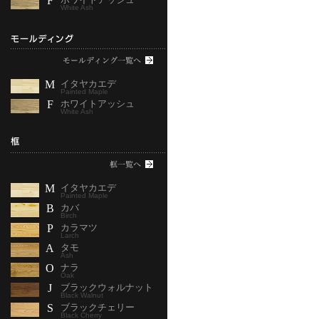
F
White Ash
M
イタヤカエデ
Painted Maple
F
ホワイトアッシュ
White Ash
M
イタヤカエデ
Painted Maple
B
カバ
Birch
P
カラマツ
Larch
A
タモ
Ash
O
ナラ
Oak
J
ブラックウォルナット
Black Walnut
S
ブラックチェリー
Black Cherry