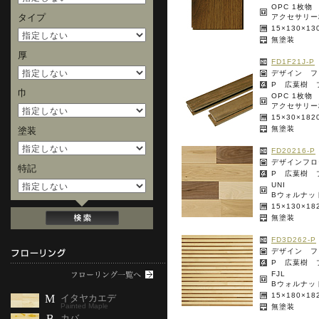
OPC 1枚物
タイプ
アクセサリー
15×130×1
無塗装
厚
FD1F21J-P
デザイン フ
P 広葉樹 
巾
OPC 1枚物
アクセサリー
15×30×18
無塗装
塗装
FD20216-P
デザインフロ
特記
P 広葉樹 
UNI
Bウォルナッ
15×130×1
無塗装
FD3D262-P
デザイン フ
P 広葉樹 
FJL
Bウォルナッ
15×180×1
M
イタヤカエデ
Painted Maple
無塗装
B
カバ