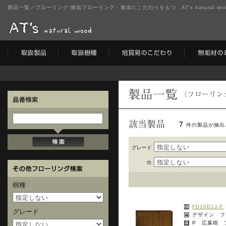
製品一覧／フローリング-無垢フローリング・無垢にこだわりをもつ AT's natural w
7
件の製品が抽出
グレード
巾
樹種
FD10D1J-P
グレード
デザイン フ
P 広葉樹 