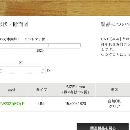
SIZE：mm
品番
タイプ
塗装
（厚×有効巾×長）
自然OIL
FW2321(EO)-P
UNI
15×90×1820
クリア