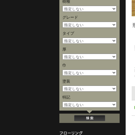
樹種
グレード
タイプ
厚
巾
塗装
特記