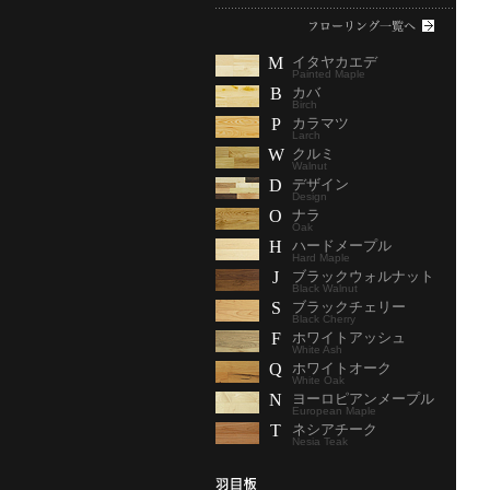
M
イタヤカエデ
Painted Maple
B
カバ
Birch
P
カラマツ
Larch
W
クルミ
Walnut
D
デザイン
Design
O
ナラ
Oak
H
ハードメープル
Hard Maple
J
ブラックウォルナット
Black Walnut
S
ブラックチェリー
Black Cherry
F
ホワイトアッシュ
White Ash
Q
ホワイトオーク
White Oak
N
ヨーロピアンメープル
European Maple
T
ネシアチーク
Nesia Teak