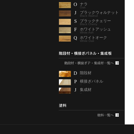
O
ナラ
Oak
J
ブラックウォルナット
Black Walnut
S
ブラックチェリー
Black Cherry
F
ホワイトアッシュ
White Ash
Q
ホワイトオーク
White Oak
D
階段材
--
P
横接ぎパネル
--
J
集成材
--