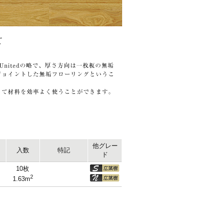
他グレー
入数
特記
ド
10枚
2
1.63m