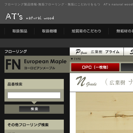
フローリング製品情報-無垢フローリング・無垢にこだわりをもつ AT's natural wo