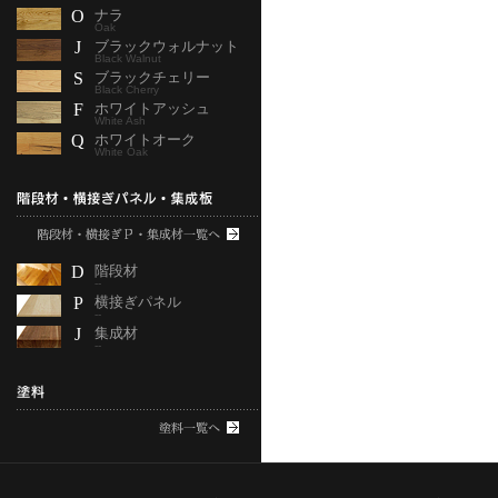
O
ナラ
Oak
J
ブラックウォルナット
Black Walnut
S
ブラックチェリー
Black Cherry
F
ホワイトアッシュ
White Ash
Q
ホワイトオーク
White Oak
D
階段材
--
P
横接ぎパネル
--
J
集成材
--