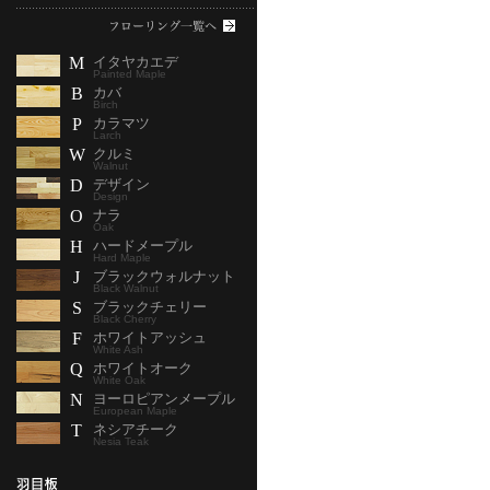
M
イタヤカエデ
Painted Maple
B
カバ
Birch
P
カラマツ
Larch
W
クルミ
Walnut
D
デザイン
Design
O
ナラ
Oak
H
ハードメープル
Hard Maple
J
ブラックウォルナット
Black Walnut
S
ブラックチェリー
Black Cherry
F
ホワイトアッシュ
White Ash
Q
ホワイトオーク
White Oak
N
ヨーロピアンメープル
European Maple
T
ネシアチーク
Nesia Teak