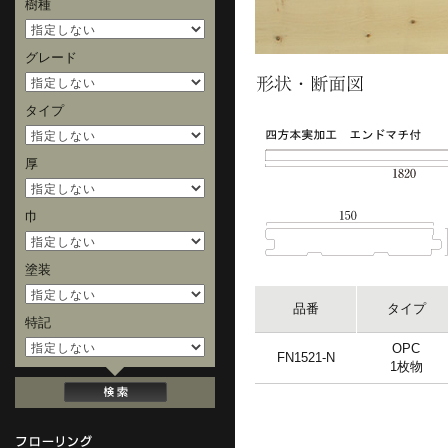
樹種
グレード
タイプ
厚
巾
塗装
品番
タイプ
特記
OPC
FN1521-N
1枚物