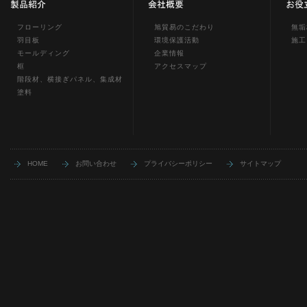
フローリング
旭貿易のこだわり
無垢
羽目板
環境保護活動
施工
モールディング
企業情報
框
アクセスマップ
階段材、横接ぎパネル、集成材
塗料
HOME
お問い合わせ
プライバシーポリシー
サイトマップ