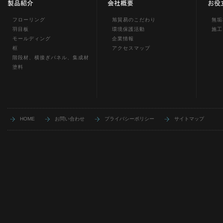
フローリング
旭貿易のこだわり
無垢
羽目板
環境保護活動
施工
モールディング
企業情報
框
アクセスマップ
階段材、横接ぎパネル、集成材
塗料
HOME
お問い合わせ
プライバシーポリシー
サイトマップ