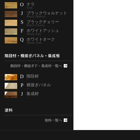
O
ナラ
Oak
J
ブラックウォルナット
Black Walnut
S
ブラックチェリー
Black Cherry
F
ホワイトアッシュ
White Ash
Q
ホワイトオーク
White Oak
D
階段材
--
P
横接ぎパネル
--
J
集成材
--