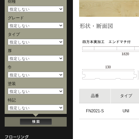
樹種
グレード
タイプ
厚
巾
塗装
品番
タイプ
特記
FN2021-S
UNI