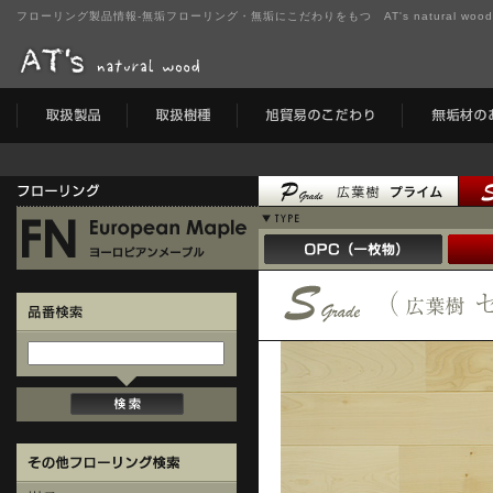
フローリング製品情報-無垢フローリング・無垢にこだわりをもつ AT's natural wo