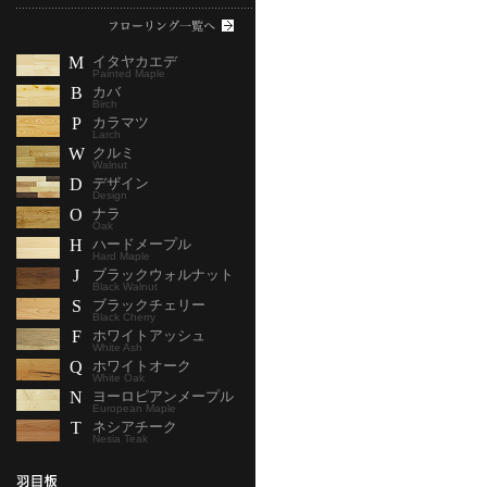
M
イタヤカエデ
Painted Maple
B
カバ
Birch
P
カラマツ
Larch
W
クルミ
Walnut
D
デザイン
Design
O
ナラ
Oak
H
ハードメープル
Hard Maple
J
ブラックウォルナット
Black Walnut
S
ブラックチェリー
Black Cherry
F
ホワイトアッシュ
White Ash
Q
ホワイトオーク
White Oak
N
ヨーロピアンメープル
European Maple
T
ネシアチーク
Nesia Teak