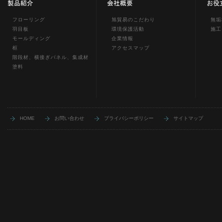
フローリング
旭貿易のこだわり
無垢
羽目板
環境保護活動
施工
モールディング
企業情報
框
アクセスマップ
階段材、横接ぎパネル、集成材
塗料
HOME
お問い合わせ
プライバシーポリシー
サイトマップ