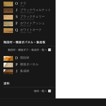
O
ナラ
Oak
J
ブラックウォルナット
Black Walnut
S
ブラックチェリー
Black Cherry
F
ホワイトアッシュ
White Ash
Q
ホワイトオーク
White Oak
D
階段材
--
P
横接ぎパネル
--
J
集成材
--