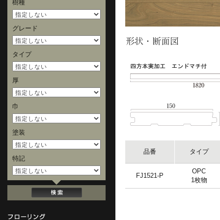
樹種
グレード
タイプ
厚
巾
塗装
品番
タイプ
特記
OPC
FJ1521-P
1枚物