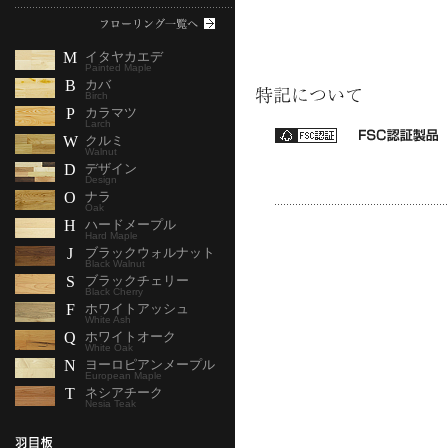
M
イタヤカエデ
Painted Maple
B
カバ
Birch
P
カラマツ
Larch
W
クルミ
Walnut
D
デザイン
Design
O
ナラ
Oak
H
ハードメープル
Hard Maple
J
ブラックウォルナット
Black Walnut
S
ブラックチェリー
Black Cherry
F
ホワイトアッシュ
White Ash
Q
ホワイトオーク
White Oak
N
ヨーロピアンメープル
European Maple
T
ネシアチーク
Nesia Teak