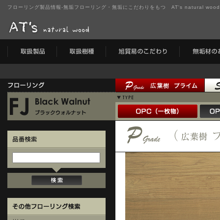
フローリング製品情報-無垢フローリング・無垢にこだわりをもつ AT's natural wo