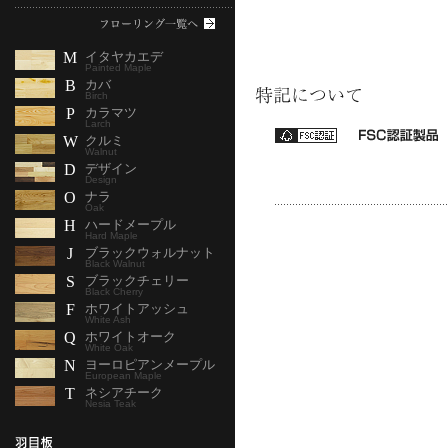
M
イタヤカエデ
Painted Maple
B
カバ
Birch
P
カラマツ
Larch
W
クルミ
Walnut
D
デザイン
Design
O
ナラ
Oak
H
ハードメープル
Hard Maple
J
ブラックウォルナット
Black Walnut
S
ブラックチェリー
Black Cherry
F
ホワイトアッシュ
White Ash
Q
ホワイトオーク
White Oak
N
ヨーロピアンメープル
European Maple
T
ネシアチーク
Nesia Teak