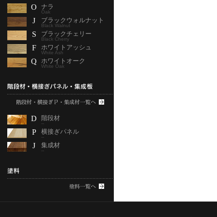
O
ナラ
Oak
J
ブラックウォルナット
Black Walnut
S
ブラックチェリー
Black Cherry
F
ホワイトアッシュ
White Ash
Q
ホワイトオーク
White Oak
D
階段材
--
P
横接ぎパネル
--
J
集成材
--