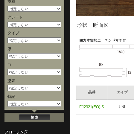
樹種
グレード
タイプ
厚
巾
塗装
品番
タイプ
特記
FJ2321(EO)-S
UNI