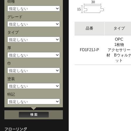
樹種
グレード
品番
タイプ
タイプ
OPC
1枚物
厚
FD1F21J-P
アクセサリー
材 Bウォル
ット
巾
塗装
特記