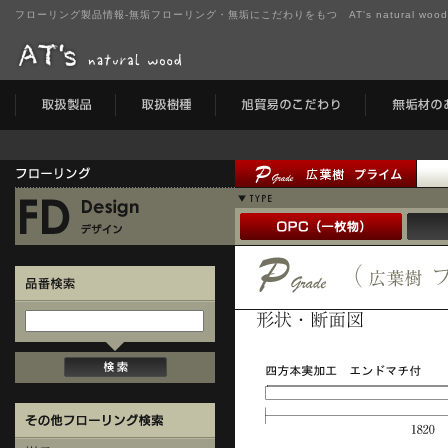
フローリング製品情報-無垢フローリング・無垢にこだわりをもつ AT's natural wo