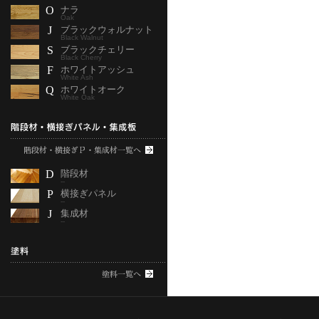
O
ナラ
Oak
J
ブラックウォルナット
Black Walnut
S
ブラックチェリー
Black Cherry
F
ホワイトアッシュ
White Ash
Q
ホワイトオーク
White Oak
D
階段材
--
P
横接ぎパネル
--
J
集成材
--