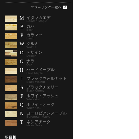
M
イタヤカエデ
Painted Maple
B
カバ
Birch
P
カラマツ
Larch
W
クルミ
Walnut
D
デザイン
Design
O
ナラ
Oak
H
ハードメープル
Hard Maple
J
ブラックウォルナット
Black Walnut
S
ブラックチェリー
Black Cherry
F
ホワイトアッシュ
White Ash
Q
ホワイトオーク
White Oak
N
ヨーロピアンメープル
European Maple
T
ネシアチーク
Nesia Teak