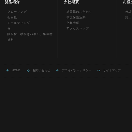
フローリング
旭貿易のこだわり
無垢
羽目板
環境保護活動
施工
モールディング
企業情報
框
アクセスマップ
階段材、横接ぎパネル、集成材
塗料
HOME
お問い合わせ
プライバシーポリシー
サイトマップ