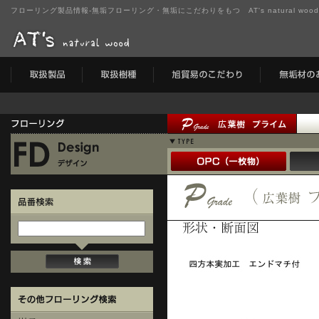
フローリング製品情報-無垢フローリング・無垢にこだわりをもつ AT's natural wo