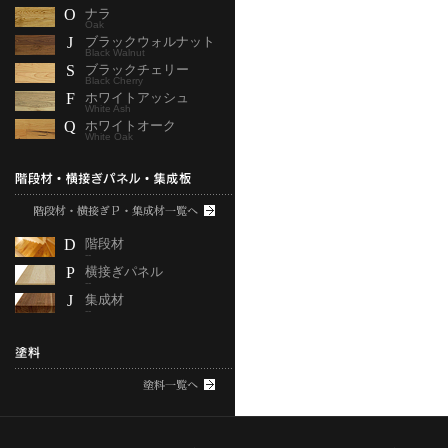
O
ナラ
Oak
J
ブラックウォルナット
Black Walnut
S
ブラックチェリー
Black Cherry
F
ホワイトアッシュ
White Ash
Q
ホワイトオーク
White Oak
D
階段材
--
P
横接ぎパネル
--
J
集成材
--