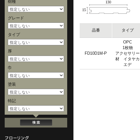
樹種
グレード
品番
タイプ
タイプ
OPC
1枚物
厚
FD10D1M-P
アクセサリー
材 イタヤカ
エデ
巾
塗装
特記