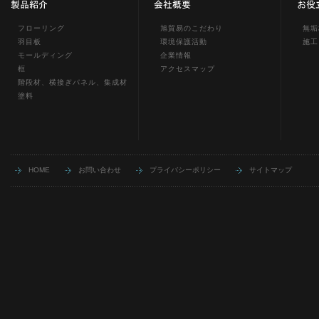
フローリング
旭貿易のこだわり
無垢
羽目板
環境保護活動
施工
モールディング
企業情報
框
アクセスマップ
階段材、横接ぎパネル、集成材
塗料
HOME
お問い合わせ
プライバシーポリシー
サイトマップ