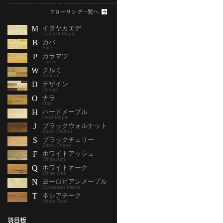
M
イタヤカエデ
Painted Maple
B
カバ
Birch
P
カラマツ
Larch
W
クルミ
Walnut
D
デザイン
Design
O
ナラ
Oak
H
ハードメープル
Hard Maple
J
ブラックウォルナット
Black Walnut
S
ブラックチェリー
Black Cherry
F
ホワイトアッシュ
White Ash
Q
ホワイトオーク
White Oak
N
ヨーロピアンメープル
European Maple
T
ネシアチーク
Nesia Teak